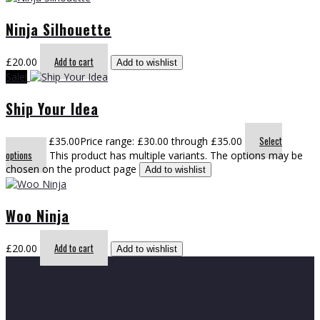
Ninja Silhouette
Add to cart
£
20.00
Add to wishlist
Sale!
Ship Your Idea
Select
£
30.00
–
£
35.00
Price range: £30.00 through £35.00
options
This product has multiple variants. The options may be
chosen on the product page
Add to wishlist
Woo Ninja
Add to cart
£
20.00
Add to wishlist