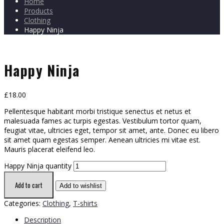
Home
Products
Clothing
Happy Ninja
Happy Ninja
£
18.00
Pellentesque habitant morbi tristique senectus et netus et
malesuada fames ac turpis egestas. Vestibulum tortor quam,
feugiat vitae, ultricies eget, tempor sit amet, ante. Donec eu libero
sit amet quam egestas semper. Aenean ultricies mi vitae est.
Mauris placerat eleifend leo.
Happy Ninja quantity
Add to cart
Add to wishlist
Categories:
Clothing
,
T-shirts
Description